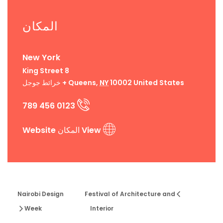
المكان
New York
8 King Street
United States
10002
NY
,
Queens
+ خرائط جوجل
0123 456 789
View المكان Website
Nairobi Design
Festival of Architecture and
Week
Interior